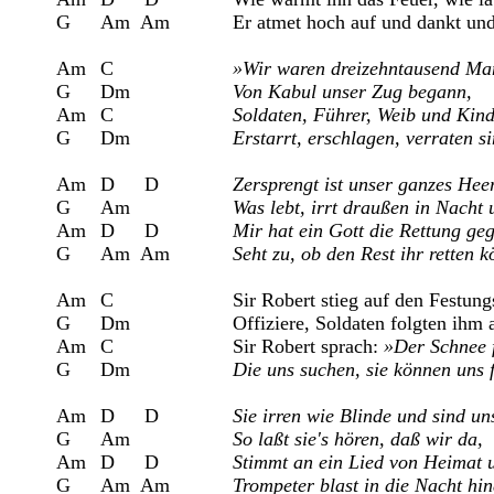
G	Am  Am		Er atmet hoch auf und dankt und spricht:

Am	C			
»Wir waren dreizehntausend Ma
G	Dm			
Von Kabul unser Zug begann,
Am	C			
Soldaten, Führer, Weib und Kind
G	Dm			
Erstarrt, erschlagen, verraten si
Am	D	D		
Zersprengt ist unser ganzes Heer
G 	Am			
Was lebt, irrt draußen in Nacht 
Am	D	D		
Mir hat ein Gott die Rettung ge
G	Am  Am		
Seht zu, ob den Rest ihr retten k
Am	C			Sir Robert stieg auf den Festungswall,

G	Dm			Offiziere, Soldaten folgten ihm all',

Am	C			Sir Robert sprach: 
»Der Schnee f
G	Dm			
Die uns suchen, sie können uns f
Am	D	D		
Sie irren wie Blinde und sind un
G 	Am			
So laßt sie's hören, daß wir da,
Am	D	D		
Stimmt an ein Lied von Heimat 
G	Am  Am		
Trompeter blast in die Nacht hi