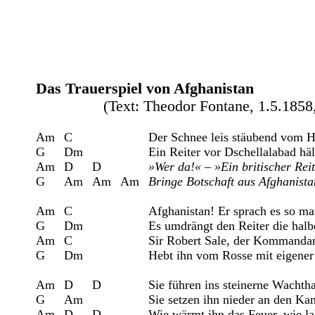
Das Trauerspiel von Afghanistan
                (Text: Theodor Fontane, 1.5.185
Am	C			Der Schnee leis stäubend vom Himmel fällt,

G	Dm			Ein Reiter vor Dschellalabad hält,

Am	D  	D		
»Wer da!«
 – 
»Ein britischer Rei
G 	Am	Am	Am	
Bringe Botschaft aus Afghanista
Am	C			Afghanistan! Er sprach es so matt;

G	Dm			Es umdrängt den Reiter die halbe Stadt,

Am	C			Sir Robert Sale, der Kommandant,

G	Dm			Hebt ihn vom Rosse mit eigener Hand.

Am	D	D		Sie führen ins steinerne Wachthaus ihn,

G 	Am			Sie setzen ihn nieder an den Kamin,

Am	D	D		Wie wärmt ihn das Feuer, wie labt ihn das Licht,           
