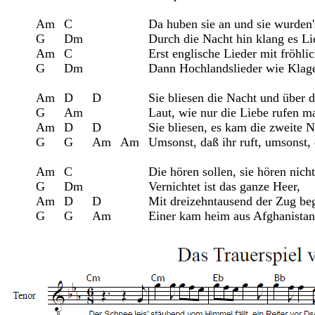
Am	C			Da huben sie an und sie wurden's nicht müd',

G	Dm			Durch die Nacht hin klang es Lied um Lied,

Am	C			Erst englische Lieder mit fröhlichem Klang,

G	Dm			Dann Hochlandslieder wie Klagegesang.

Am	D	D		Sie bliesen die Nacht und über den Tag,

G 	Am			Laut, wie nur die Liebe rufen mag,

Am	D	D		Sie bliesen, es kam die zweite Nacht,

G 	G 	Am	Am	Umsonst, daß ihr ruft, umsonst, daß ihr wacht.

Am	C			Die hören sollen, sie hören nicht mehr,

G	Dm			Vernichtet ist das ganze Heer,

Am	D	D		Mit dreizehntausend der Zug begann,
