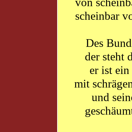
von scheinba
scheinbar vo
Des Bunde
der steht
er ist ei
mit schräge
und sein
geschäumt