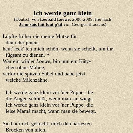
Ich werde ganz klein
(Deutsch von
Leobald Loewe
, 2006-2009, frei nach
Je m'suis fait tout p'tit
von Georges Brassens)
Lüpfte früher nie meine Mütze für
den oder jenen,
heut' leck' ich mich schön, wenn sie schellt, um ihr
fügsam zu dienen. *
War ein wilder
Loewe
, bin nun ein Kätz-
chen ohne Mähne,
verlor die spitzen Säbel und habe jetzt
weiche Milchzähne.
Ich werde ganz klein vor 'ner Puppe, die
die Augen schließt, wenn man sie wiegt.
Ich werde ganz klein vor 'ner Puppe, die
leise Mamá macht, wann man sie bewegt.
Sie hat mich gekocht, mich den härtesten
Brocken von allen,