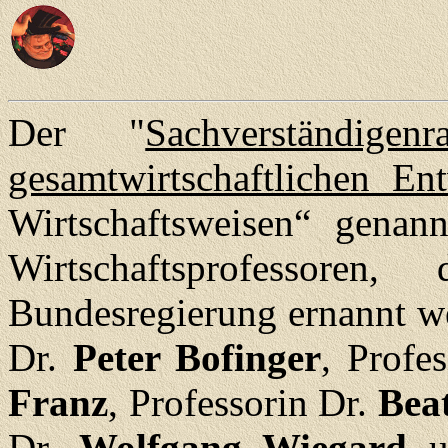
Der "
Sachverständig
gesamtwirtschaftlichen En
Wirtschaftsweisen“ genan
Wirtschaftsprofessoren
Bundesregierung ernannt we
Dr.
Peter Bofinger
, Profe
Franz
, Professorin Dr.
Bea
Dr.
Wolfgang Wiegard
un