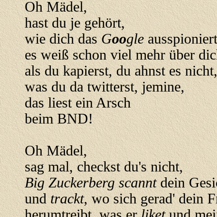
Oh Mädel,
hast du je gehört,
wie dich das
G
oo
gle
ausspioniert
es weiß schon viel mehr über di
als du kapierst, du ahnst es nicht
was du da twitterst, jemine,
das liest ein Arsch
beim BND!
Oh Mädel,
sag mal, checkst du's nicht,
Big Zuckerberg scannt
dein Gesi
und
trackt
, wo sich gerad' dein 
herumtreibt, was er
liket
und mei