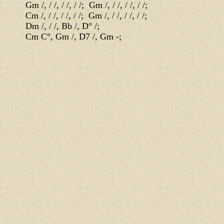
Gm /, / /, / /, / /;  Gm /, / /, / /, / /;

Cm /, / /, / /, / /;  Gm /, / /, / /, / /;

Dm /, / /, Bb /, D° /;

Cm C°, Gm /, D7 /, Gm -;
