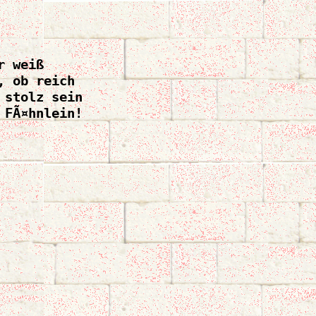
 weiß

 ob reich

stolz sein

 FÃ¤hnlein!