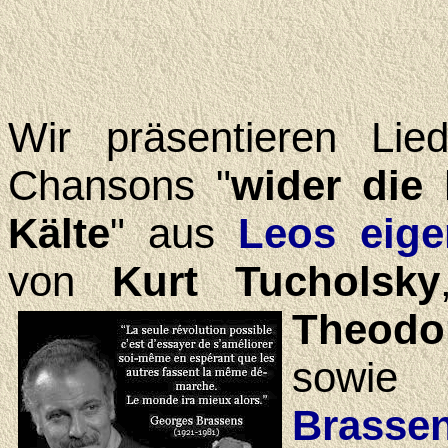
Wir präsentieren Lie
Chan­sons "
wider die 
Kälte
" aus
Leos eige
von
Kurt Tucholsky
Theod
sowi
Brasse