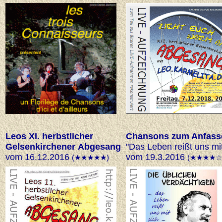
Leos XI. herbstlicher
Chansons zum Anfass
Gelsenkirchener Abgesang
"Das Leben reißt uns mit
vom 16.12.2016
vom 19.3.2016
(★★★★★)
(★★★★☆