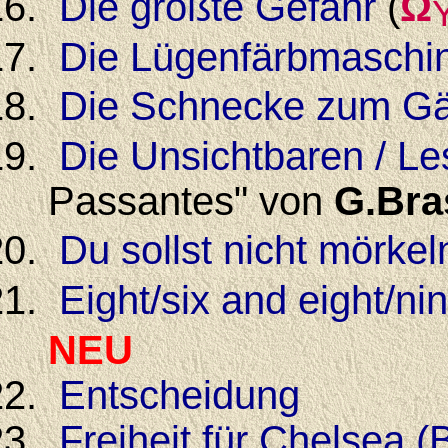
Die größte Gefahr
(
Ω
Die Lügenfärbmaschi
Die Schnecke zum Gä
Die Unsichtbaren / Les
Passantes" von
G.Bra
Du sollst nicht mörkel
Eight/six and eight/nin
NEU
Entscheidung
Freiheit für Chelsea 