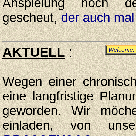
Anspie­lung
noch der
gescheut,
der auch mal 
AKTUELL
:
Welcome!
Wegen einer chro­nisc
eine lang­fris­tige Pla
geworden. Wir möche
einladen, von unser