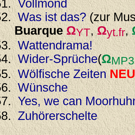
Vollmond
Was ist das?
(zur Mus
Buarque
Ω
,
Ω
,
YT
yt.fr
Wattendrama!
Wider-Sprüche
(
Ω
MP3
Wölfische Zeiten
NE
Wünsche
Yes, we can Moorhuh
Zuhörerschelte