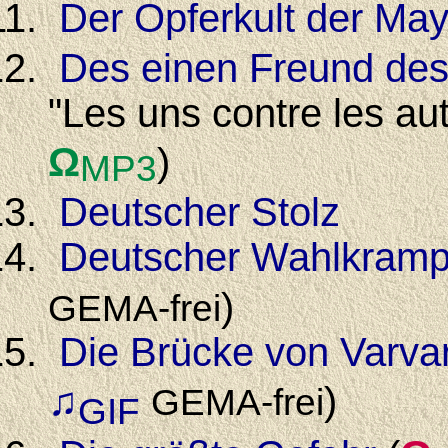
Der Opferkult der Ma
Des einen Freund des
"Les uns contre les au
Ω
)
MP3
Deutscher Stolz
Deutscher Wahlkramp
)
GEMA-frei
Die Brücke von Varvar
♫
)
GEMA-frei
GIF