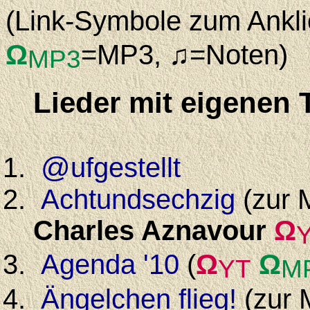
(Link-Symbole zum Ankl
Ω
=MP3, ♫=Noten)
MP3
Lieder mit eigenen 
@
ufgestellt
Achtundsechzig
(zur 
Charles Aznavour
Ω
Agenda '10
(
Ω
Ω
YT
M
Ängelchen flieg!
(zur M