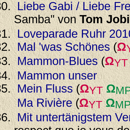
Liebe Gabi / Liebe Fr
Samba" von
Tom Job
Loveparade Ruhr 201
Mal 'was Schönes
(
Ω
Mammon-Blues
(
Ω
YT
Mammon unser
Mein Fluss
(
Ω
Ω
YT
M
Ma Rivière
(
Ω
Ω
YT
MP
Mit untertänigstem Ve