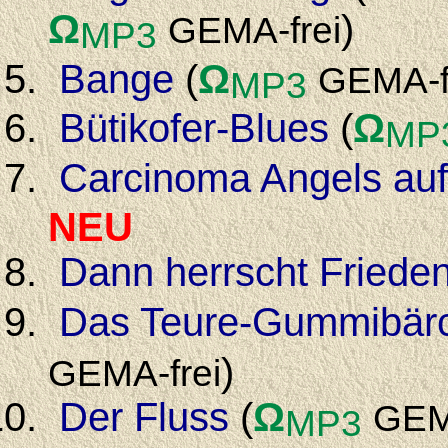
Ω
)
GEMA-frei
MP3
Bange
(
Ω
GEMA-f
MP3
Bütikofer-Blues
(
Ω
MP
Carcinoma Angels au
NEU
Dann herrscht Friede
Das Teure-Gummibär
)
GEMA-frei
Der Fluss
(
Ω
GEM
MP3