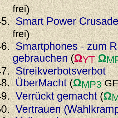
frei
)
Smart Power Crusade
frei
)
Smartphones - zum R
gebrauchen
(
Ω
Ω
YT
M
Streikverbotsverbot
ÜberMacht
(
Ω
GE
MP3
Verrückt gemacht
(
Ω
Vertrauen (Wahlkramp