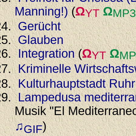
Manning!)
(
Ω
Ω
YT
MP3
Gerücht
Glauben
Integration
(
Ω
Ω
YT
MP
Kriminelle Wirtschaft
Kulturhauptstadt Ruh
Lampedusa mediterr
Musik "El Mediterrane
♫
)
GIF