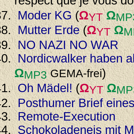
respect que je vous d
Moder KG
(
Ω
Ω
YT
MP
Mutter Erde
(
Ω
Ω
YT
M
NO NAZI NO WAR
Nordicwalker haben a
Ω
)
GEMA-frei
MP3
Oh Mädel!
(
Ω
Ω
YT
MP
Posthumer Brief eines
Remote-Execution
Schokoladeneis mit M