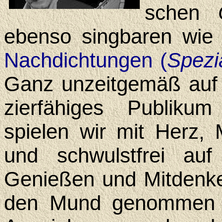
schen
ebenso sing­baren wie 
Nach­dich­tungen (
Spezial
Ganz unzeit­gemäß auf 
zier­fähiges Publiku
spielen wir mit Herz
und schwulst­frei a
Genießen und Mit­denke
den Mund genom­men u